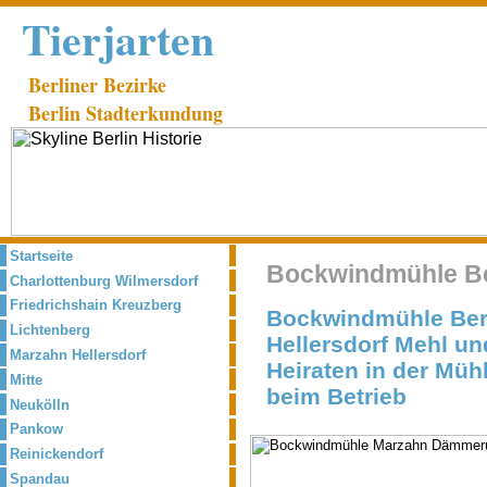
Tierjarten
Berliner Bezirke
Berlin Stadterkundung
Startseite
Bockwindmühle Be
Charlottenburg Wilmersdorf
Friedrichshain Kreuzberg
Bockwindmühle Berl
Lichtenberg
Hellersdorf Mehl u
Marzahn Hellersdorf
Heiraten in der Müh
Mitte
beim Betrieb
Neukölln
Pankow
Reinickendorf
Spandau