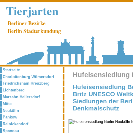
Tierjarten
Berliner Bezirke
Berlin Stadterkundung
Startseite
Hufeisensiedlung B
Charlottenburg Wilmersdorf
Friedrichshain Kreuzberg
Hufeisensiedlung Ber
Lichtenberg
Britz UNESCO Weltku
Marzahn Hellersdorf
Siedlungen der Berl
Mitte
Denkmalschutz
Neukölln
Pankow
Reinickendorf
Spandau