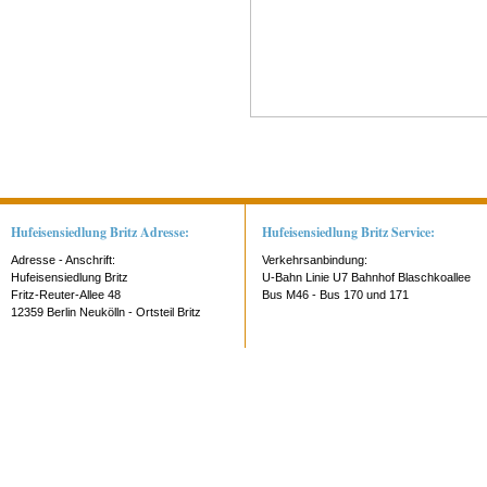
Hufeisensiedlung Britz Adresse:
Hufeisensiedlung Britz Service:
Adresse - Anschrift:
Verkehrsanbindung:
Hufeisensiedlung Britz
U-Bahn Linie U7 Bahnhof Blaschkoallee
Fritz-Reuter-Allee 48
Bus M46 - Bus 170 und 171
12359 Berlin Neukölln - Ortsteil Britz